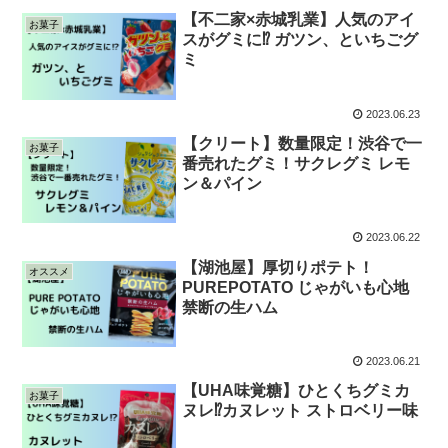
【不二家×赤城乳業】人気のアイ
お菓子
スがグミに⁉︎ ガツン、といちごグ
ミ
2023.06.23
【クリート】数量限定！渋谷で一
お菓子
番売れたグミ！サクレグミ レモ
ン＆パイン
2023.06.22
【湖池屋】厚切りポテト！
オススメ
PUREPOTATO じゃがいも心地
禁断の生ハム
2023.06.21
【UHA味覚糖】ひとくちグミカ
お菓子
ヌレ⁉︎カヌレット ストロベリー味