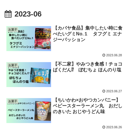
2023-06
【カバヤ食品】集中したい時に食
お菓子
べたいグミNo.１ タフグミ エナ
ジーパッション
2023.06.28
【不二家】やみつき食感！チョコ
お菓子
ばくだん⁉︎ ぼむちょ ほんのり塩
2023.06.27
【ちいかわ×おやつカンパニー】
お菓子
ベビースターラーメン丸 おだし
のきいた おじやうどん味
2023.06.26