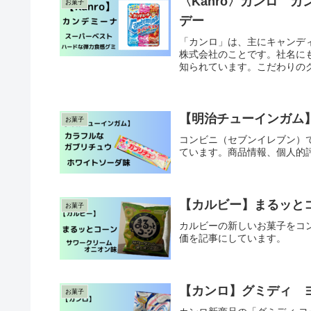
〈Kanro〉カンロ 
お菓子
デー
「カンロ」は、主にキャンデ
株式会社のことです。社名に
知られています。こだわりの
ある食感でクセになります。
【明治チューインガム
お菓子
コンビニ（セブンイレブン）
ています。商品情報、個人的
【カルビー】まるッと
お菓子
カルビーの新しいお菓子をコ
価を記事にしています。
【カンロ】グミディ 
お菓子