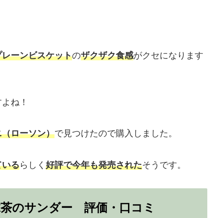
プレーンビスケット
の
ザクザク食感
がクセになります
すよね！
ニ（ローソン）
で見つけたので購入しました。
ている
らしく
好評で今年も発売された
そうです。
抹茶のサンダー 評価・口コミ