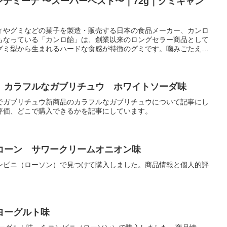
カンデミーナ 〜スーパーベスト〜｜72g｜グミキャン
ィやグミなどの菓子を製造・販売する日本の食品メーカー、カンロ
もなっている「カンロ飴」は、創業以来のロングセラー商品として
グミ型から生まれるハードな食感が特徴のグミです。噛みごたえの
グミ自体は小さめですが、内容量
】カラフルなガブリチュウ ホワイトソーダ味
でガブリチュウ新商品のカラフルなガブリチュウについて記事にし
評価、どこで購入できるかを記事にしています。
コーン サワークリームオニオン味
ンビニ（ローソン）で見つけて購入しました。商品情報と個人的評
ヨーグルト味