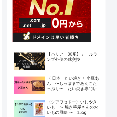
【ハリアー30系】テールラ
ンプ外側の球交換
〈 日本一たい焼き 〉小豆あ
ん 〜しっぽまであんこた
っぷり〜 たい焼き専門店
〈シアワセドー〉いしやき
いも 〜 焼き芋屋さんのお
いもの風味 〜 155g