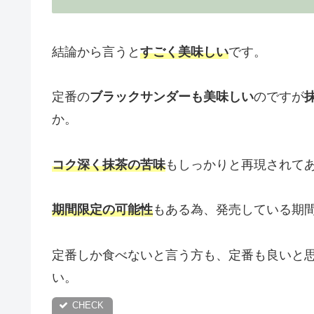
結論から言うと
すごく美味しい
です。
定番の
ブラックサンダーも美味しい
のですが
か。
コク深く抹茶の苦味
もしっかりと再現されて
期間限定
の可能性
もある為、発売している期
定番しか食べないと言う方も、定番も良いと
い。