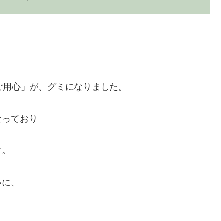
ご用心」が、グミになりました。
なっており
す。
いに、