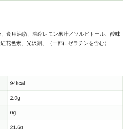
粉、食用油脂、濃縮レモン果汁／ソルビトール、酸味
料、紅花色素、光沢剤、（一部にゼラチンを含む）
94kcal
2.0g
0g
21.6g