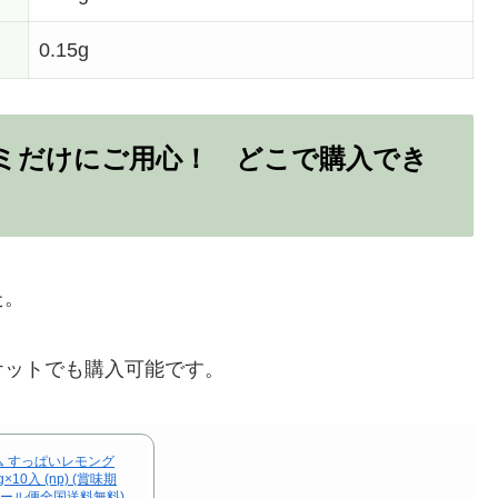
0.15g
グミだけにご用心！ どこで購入でき
た。
ケットでも購入可能です。
 すっぱいレモング
10入 (np) (賞味期
 (メール便全国送料無料)