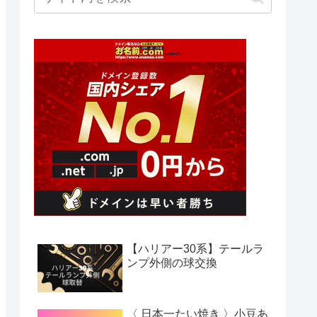
【ハリアー30系】テールラ
ンプ外側の球交換
〈 日本一たい焼き 〉小豆あ