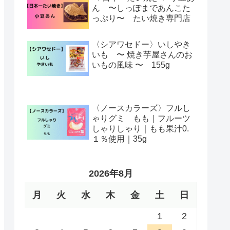
ん 〜しっぽまであんこた
っぷり〜 たい焼き専門店
〈シアワセドー〉いしやき
いも 〜 焼き芋屋さんのお
いもの風味 〜 155g
〈ノースカラーズ〉フルし
ゃりグミ もも｜フルーツ
しゃりしゃり｜もも果汁0.
１％使用｜35g
2026年8月
月
火
水
木
金
土
日
1
2