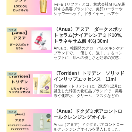
ー、熱による髪への
ReFa（リファ）とは、株式会社MTGが展
開する美容ブランドで、美顔ローラーや
シャワーヘッド、ドライヤー、ヘアケア
アイテムなど、幅広い美容・ヘアケア商
品を扱っています。リファのロックオイ
ルの魅力は、前述のとおり「高いキープ
〈Anua〉アヌア ダークスポッ
コスメ
力」です。髪は熱で形状を変えたあとに
トセラム(ナイアシンアミド10%,
冷やすと、その形状にまとまりやすいの
トラネキサム酸 4%) 30ml
が特徴でリファの
Anuaは、韓国発のグローバルスキンケア
ブランドで、「優しく。強く。」をコン
セプトに、肌への優しさと効果の実感を
両立させることを目指されており、2019
年に誕生し、ドクダミエキスを配合した
スキンケア商品を中心に展開していま
〈Torriden〉トリデン ソリッド
コスメ
す。日本でも人気が高く、数々のアワー
インリップエッセンス 11ml
ドを受賞しています。アヌアのダークス
ポットセラムは、シ
Torriden（トリデン）は、2015年12月に
誕生した韓国の化粧品ブランドで、美容
液や化粧水、クリーム、マスクなどのス
キンケア商品を展開しています。その中
でも、SNSで話題の保湿リップクリーム
を紹介します。トリデン独自の５D複合セ
〈Anua〉ドクダミポアコントロ
コスメ
ラミドをリップエッセンスに配合で朝か
ールクレンジングオイル
ら晩までしっとり潤う保湿力が続きま
す。顔の中でも
Anua（アヌア）ドクダミポアコントロー
ルクレンジングオイルを購入しました。