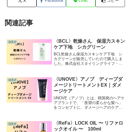
X
Facebook
LINE
コピー
関連記事
〈BCL〉乾燥さん 保湿力スキン
コスメ
ケア下地 シカグリーン
BCL乾燥さん保湿力スキンケア下地 シ
カグリーンが販売していたので購入しま
した。株式会社スタイリングライフ・ホ
ールディングス BCLカンパニーは東京
都新宿に置く、基礎化粧品会社です人気
のあり有名な “ saborino ”
〈UNOVE〉アノブ ディープダ
コスメ
メージトリートメントEX｜ダメ
ージケア
UNOVE（アノブ）とは、韓国発のヘアケ
アブランドで、「羨望の柔らかな髪へ」
をコンセプトに、ダメージヘアのケアに
特化しています。今回は、韓国で人気の
トリートメントを紹介します。韓国オリ
ーブヤング、ヘアケア部門で２年連続
〈ReFa〉LOCK OIL 〜 リファロ
コスメ
（2022年・2023年）1位を受賞した大人
ックオイル 〜 100ml
気のトリートメントです。パーマ、カラ