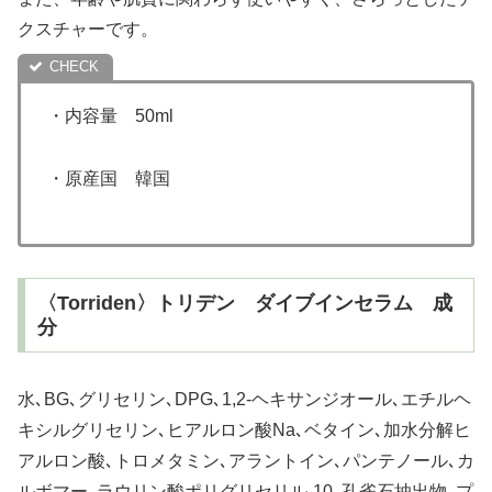
クスチャーです。
・内容量 50ml
・原産国 韓国
〈Torriden〉トリデン ダイブインセラム 成
分
水､BG､グリセリン､DPG､1,2-ヘキサンジオール､エチルヘ
キシルグリセリン､ヒアルロン酸Na､ベタイン､加水分解ヒ
アルロン酸､トロメタミン､アラントイン､パンテノール､カ
ルボマー､ラウリン酸ポリグリセリル-10､孔雀石抽出物､プ