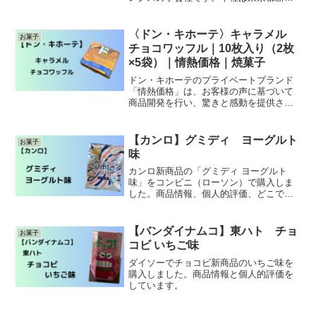
区にあり、お菓子、アイスクリーム、健
康食品、雑貨などの製造・販売を行って
おられます。パイ生地にチョコが練り込
〈ドン・キホーテ〉キャラメル
お菓子
まれており、少しビターな大人向きのパ
チョコワッフル｜10枚入り（2枚
イの実です。通常のパイの実に比べる
×5袋）｜情熱価格｜焼菓子
と、甘さは控えめでほん
ドン・キホーテのプライベートブランド
「情熱価格」は、お客様の声に基づいて
商品開発を行い、驚きと感動を提供され
ています。単に安いだけでなく、品質や
機能、デザインなど、プラスアルファの
価値を追求し、お客様の生活をより豊か
【カンロ】グミディ ヨーグルト
お菓子
にすることを目指されています。また、
味
商品への「ダメ出し」を積極的に募集
し、それを基に商品の改善を行うこと
カンロ新商品の「グミディ ヨーグルト
味」をコンビニ（ローソン）で購入しま
した。商品情報、個人的評価、どこで購
入できるのかを記事にしています。
【バンダイナムコ】東ハト チョ
お菓子
コビ いちご味
ダイソーでチョコビ新商品のいちご味を
購入しました。商品情報と個人的評価を
しています。