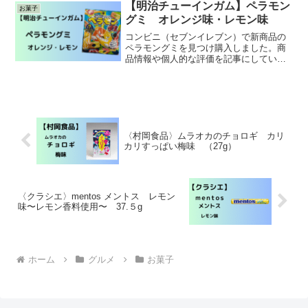
【明治チューインガム】ペラモン
お菓子
グミ オレンジ味・レモン味
コンビニ（セブンイレブン）で新商品の
ペラモングミを見つけ購入しました。商
品情報や個人的な評価を記事にしていま
す。良かったら参考にして下さい。
〈村岡食品〉ムラオカのチョロギ カリ
カリすっぱい梅味 （27g）
〈クラシエ〉mentos メントス レモン
味〜レモン香料使用〜 37.５g
ホーム
グルメ
お菓子