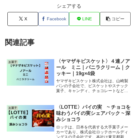
シェアする
X
Facebook
LINE
コピー
関連記事
〈ヤマザキビスケット〉４連ノア
お菓子
ール ミニ｜バニラクリーム｜ク
ッキー｜19g×4袋
ヤマザキビスケット株式会社は、山崎製
パンの子会社で、ビスケットやスナック
菓子、キャンディ、チョコレートなどを
製造・販売する菓子メーカーです。1970
年10月に設立され、2016年9月にヤマザ
キナビスコから社名変更しました。「チ
〈LOTTE〉パイの実 ~ チョコを
お菓子
ップスター」や「ピコラ」などのロング
味わうパイの実シェアパック ~ 深
セラー商品で知られています。サクッと
みショコラ
した食感のココアクッキ
ロッテは、日本を代表する大手菓子メー
カーであり、株式会社ロッテホールディ
ングスの子会社です。本社は東京都新宿