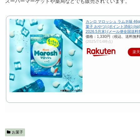
スーパーマーケットや薬局などでも販売されています。
カンロ マロッシュ ラムネ味 46g×
菓子 おやつ) (ポイント消化) (np
2026.5月末) (メール便全国送料
価格：1,330円（税込、送料無料
(2025/7/14時点)
楽
お菓子