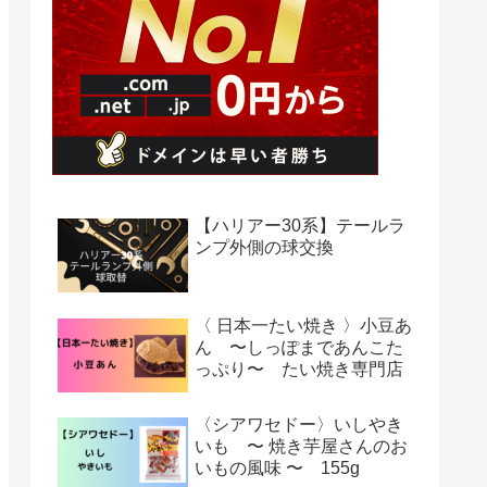
【ハリアー30系】テールラ
ンプ外側の球交換
〈 日本一たい焼き 〉小豆あ
ん 〜しっぽまであんこた
っぷり〜 たい焼き専門店
〈シアワセドー〉いしやき
いも 〜 焼き芋屋さんのお
いもの風味 〜 155g