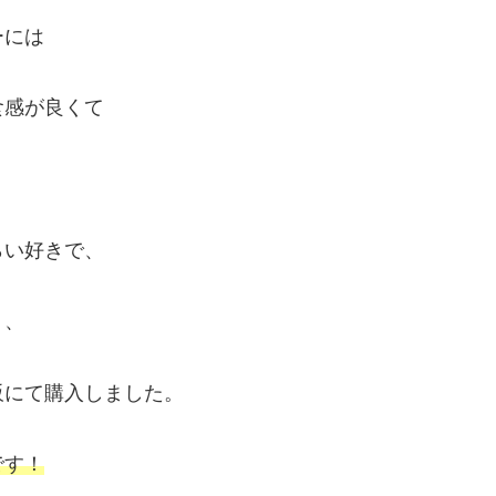
ーには
食感が良くて
らい好きで、
く、
販にて購入しました。
です！