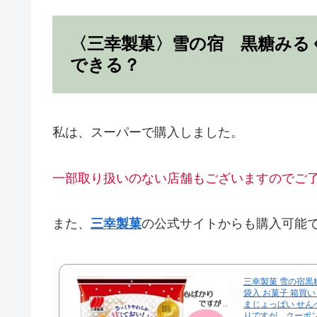
〈三幸製菓〉雪の宿 黒糖みる
できる？
私は、スーパーで購入しました。
一部取り扱いのない店舗もございますのでご
また、
三幸製菓
の公式サイトからも購入可能
三幸製菓 雪の宿黒糖
袋入 お菓子 箱買い
まじょっぱい せん
りですが…クーポ