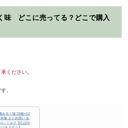
く味 どこに売ってる？どこで購入
了承ください。
です。
みるく味 20枚×12
 米菓 まとめ買い あ
べい ミルク【心ばか
ンつきます☆】