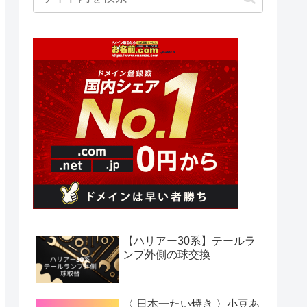
【ハリアー30系】テールラ
ンプ外側の球交換
〈 日本一たい焼き 〉小豆あ