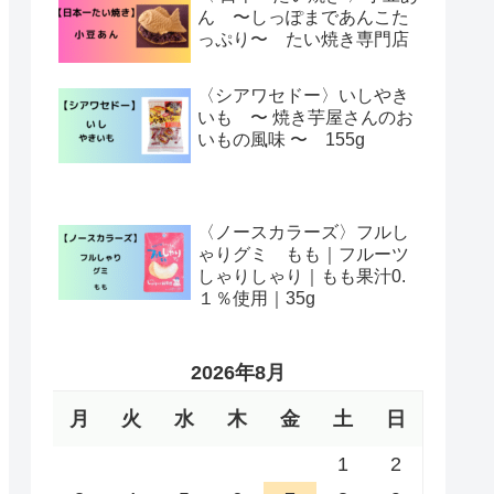
ん 〜しっぽまであんこた
っぷり〜 たい焼き専門店
〈シアワセドー〉いしやき
いも 〜 焼き芋屋さんのお
いもの風味 〜 155g
〈ノースカラーズ〉フルし
ゃりグミ もも｜フルーツ
しゃりしゃり｜もも果汁0.
１％使用｜35g
2026年8月
月
火
水
木
金
土
日
1
2