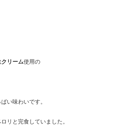
生クリーム
使用の
。
っぱい味わいです。
ペロリと完食していました。