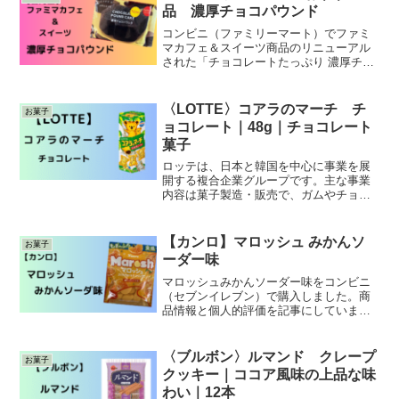
品 濃厚チョコパウンド
コンビニ（ファミリーマート）でファミ
マカフェ＆スイーツ商品のリニューアル
された「チョコレートたっぷり 濃厚チョ
コパウンド」について記事にしていま
す。商品情報、個人的評価、どこで購入
できるかを記事にしています。
〈LOTTE〉コアラのマーチ チ
お菓子
ョコレート｜48g｜チョコレート
菓子
ロッテは、日本と韓国を中心に事業を展
開する複合企業グループです。主な事業
内容は菓子製造・販売で、ガムやチョコ
レートなどが主力商品です。また、アイ
スクリーム、健康食品、雑貨の製造販
売、プロ野球球団の運営、ホテル、不動
【カンロ】マロッシュ みかんソ
お菓子
産、金融など多岐にわたる事業を行れて
ーダー味
います。小さい頃に毎日のように食べて
いたコアラのマーチを、久しぶりに
マロッシュみかんソーダー味をコンビニ
（セブンイレブン）で購入しました。商
品情報と個人的評価を記事にしていま
す。そして、セブンイレブン期間限定の
キャンペーンを記載しています。
〈ブルボン〉ルマンド クレープ
お菓子
クッキー｜ココア風味の上品な味
わい｜12本