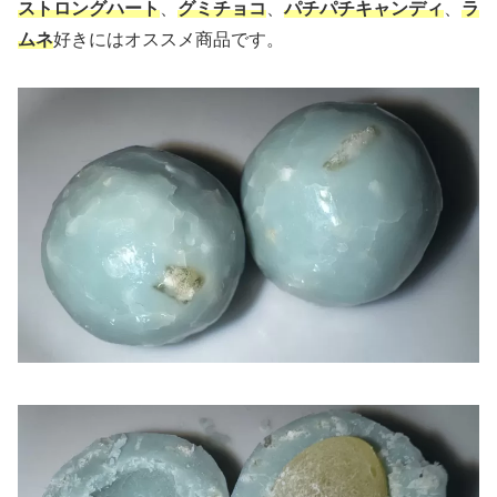
ストロングハート
、
グミチョコ
、
パチパチキャンディ
、
ラ
ムネ
好きにはオススメ商品です。