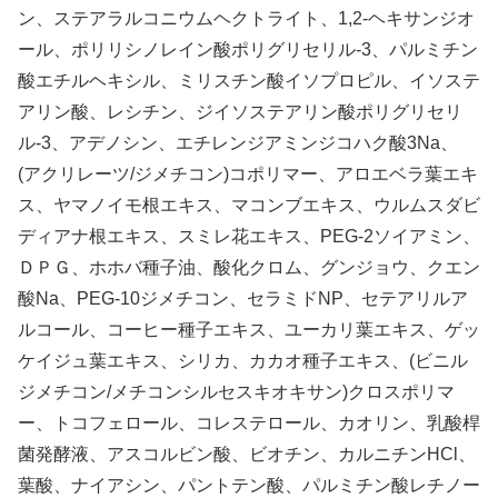
ン、ステアラルコニウムヘクトライト、1,2-ヘキサンジオ
ール、ポリリシノレイン酸ポリグリセリル-3、パルミチン
酸エチルヘキシル、ミリスチン酸イソプロピル、イソステ
アリン酸、レシチン、ジイソステアリン酸ポリグリセリ
ル-3、アデノシン、エチレンジアミンジコハク酸3Na、
(アクリレーツ/ジメチコン)コポリマー、アロエベラ葉エキ
ス、ヤマノイモ根エキス、マコンブエキス、ウルムスダビ
ディアナ根エキス、スミレ花エキス、PEG-2ソイアミン、
ＤＰＧ、ホホバ種子油、酸化クロム、グンジョウ、クエン
酸Na、PEG-10ジメチコン、セラミドNP、セテアリルア
ルコール、コーヒー種子エキス、ユーカリ葉エキス、ゲッ
ケイジュ葉エキス、シリカ、カカオ種子エキス、(ビニル
ジメチコン/メチコンシルセスキオキサン)クロスポリマ
ー、トコフェロール、コレステロール、カオリン、乳酸桿
菌発酵液、アスコルビン酸、ビオチン、カルニチンHCl、
葉酸、ナイアシン、パントテン酸、パルミチン酸レチノー