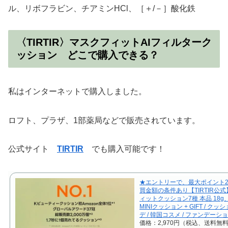
ル、リボフラビン、チアミンHCl、［＋/－］酸化鉄
〈TIRTIR〉マスクフィットAIフィルターク
ッション どこで購入できる？
私はインターネットで購入しました。
ロフト、プラザ、1部薬局などで販売されています。
公式サイト
TIRTIR
でも購入可能です！
★エントリーで、最大ポイント2
買金額の条件あり【TIRTIR公
ィットクッション7種 本品 18g、1
MINIクッション + GIFT / ク
デ / 韓国コスメ / ファンデーシ
価格：2,970円（税込、送料無料