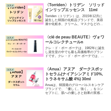
めています。PDRNピンクシリーズも
〈Torriden〉トリデン ソリッド
コスメ
SNSで話題・人気のある商品です。99％
インリップエッセンス 11ml
高純度のサーモンPDRNをたっぷり配合
したトラブル跡に
Torriden（トリデン）は、2015年12月に
誕生した韓国の化粧品ブランドで、美容
液や化粧水、クリーム、マスクなどのス
キンケア商品を展開しています。その中
でも、SNSで話題の保湿リップクリーム
を紹介します。トリデン独自の５D複合セ
〈clé de peau BEAUTE〉ヴォワ
コスメ
ラミドをリップエッセンスに配合で朝か
ールコレクチュールn
ら晩までしっとり潤う保湿力が続きま
す。顔の中でも
クレ・ド・ポー ボーテは、1982年に誕生
し資生堂の中でも最も高価格帯のブラン
ドです。クレ・ド・ポー ボーテでは、厳
選された高品質な成分が使用されていま
す。たとえば、「セラファーメント」は
特別な酵母から抽出された成分で、肌の
〈Anua〉アヌア ダークスポッ
コスメ
再生力を高める効果があります。今回は
トセラム(ナイアシンアミド10%,
ずっと気になっていた、
トラネキサム酸 4%) 30ml
Anuaは、韓国発のグローバルスキンケア
ブランドで、「優しく。強く。」をコン
セプトに、肌への優しさと効果の実感を
両立させることを目指されており、2019
年に誕生し、ドクダミエキスを配合した
スキンケア商品を中心に展開していま
す。日本でも人気が高く、数々のアワー