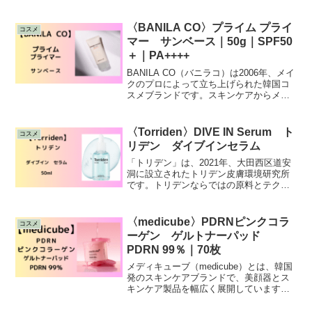
〈BANILA CO〉プライム プライ
コスメ
マー サンベース｜50g｜SPF50
＋｜PA++++
BANILA CO（バニラコ）は2006年、メイ
クのプロによって立ち上げられた韓国コ
スメブランドです。スキンケアからメイ
ク用品まで、成分やクオリティにこだわ
った商品が揃っています。日焼け止めと
下地効果を一度に使用でき、化粧のノリ
〈Torriden〉DIVE IN Serum ト
コスメ
が良くなるデイリーサンベースです。重
リデン ダイブインセラム
ね塗りが必要なく、1本でなめらかな肌に
整い、重くならず
「トリデン」は、2021年、大田西区道安
洞に設立されたトリデン皮膚環境研究所
です。トリデンならではの原料とテクス
チャーを直接研究・開発されています。
また、今回紹介させていただくダイブイ
ンセラムは、５D 複合低分子ヒアルロン
〈medicube〉PDRNピンクコラ
コスメ
酸を配合されており、ヒアルロン酸がよ
ーゲン ゲルトナーパッド
り肌にいき渡るよう分子サイズの異なる
PDRN 99％｜70枚
５種類ヒアルロン酸を配合
メディキューブ（medicube）とは、韓国
発のスキンケアブランドで、美顔器とス
キンケア製品を幅広く展開しています。
特に、自宅で手軽にエステ級のケアがで
きると人気の美顔器シリーズが人気を集