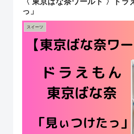
〈 東京ばな奈ワールド 〉ド
っ」
スイーツ