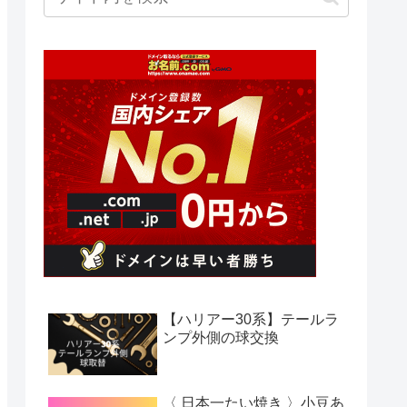
【ハリアー30系】テールラ
ンプ外側の球交換
〈 日本一たい焼き 〉小豆あ