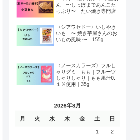
ん 〜しっぽまであんこた
っぷり〜 たい焼き専門店
〈シアワセドー〉いしやき
いも 〜 焼き芋屋さんのお
いもの風味 〜 155g
〈ノースカラーズ〉フルし
ゃりグミ もも｜フルーツ
しゃりしゃり｜もも果汁0.
１％使用｜35g
2026年8月
月
火
水
木
金
土
日
1
2